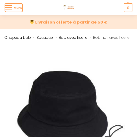
MENU
0
Livraison offerte à partir de 50 €
Chapeau bob
Boutique
Bob avec ficelle
Bob noir avec ficelle
»
»
»