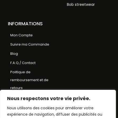
Bob streetwear
INFORMATIONS
Mon Compte
Suivre ma Commande
Blog
F.A.Q / Contact
Politique de
remboursement et de
retours
Conditions Générales de
Nous respectons votre vie privée.
Ventes
Nous utilisons des cookies pour améliorer votre
expérience de navigation, diffuser des publicités ou
Mentions Légales