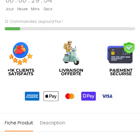
00
:
00
:
29
:
54
Jour
Heure
Mins
Secs
12 Commandes aujourd'hui !
Fiche Produit
Description