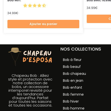
Bob vert
Bob avec ficelle
34.99
€
34.99
€
C
Ajouter au panier
NOS COLLECTIONS
Bob à fleur
Bob beauf
Bob chapeau
Chapeau Bob : Alliez
style et protection avec
Bob en jean
notre collection de
bobs, un accessoire
Bob enfant
intemporel revisité pour
les tendances
Bob femme
d’aujourd’hui. Parfait
Bob hiver
pour toutes les saisons
et toutes les occasions.
Bob homme