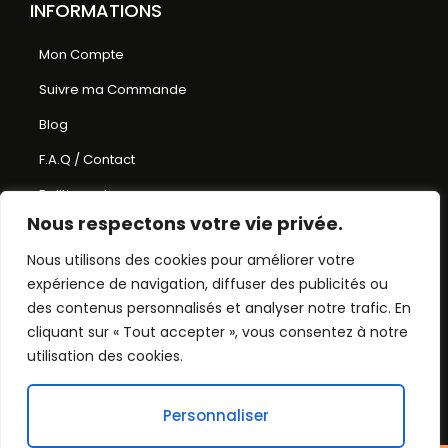
INFORMATIONS
Mon Compte
Suivre ma Commande
Blog
F.A.Q / Contact
Politique de
Nous respectons votre vie privée.
remboursement et de
retours
Nous utilisons des cookies pour améliorer votre
expérience de navigation, diffuser des publicités ou
Conditions Générales de
des contenus personnalisés et analyser notre trafic. En
Ventes
cliquant sur « Tout accepter », vous consentez à notre
Mentions Légales
utilisation des cookies.
Plan du Site
Personnaliser