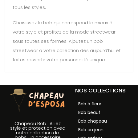
tous les styles.
Choisissez le bob qui correspond le mieux à
votre style et profitez de la mode streetwear
sous toutes ses formes. Ajoutez un bob
streetwear à votre collection dès aujourd’hui et
faites ressortir votre personnalité unique.
NOS COLLECTIONS
Bob à fleur
Bob beauf
Bob chapeau
Chapeau Bob : Alliez
style et protection avec
Bob en jean
notre collection de
bobs, un accessoire