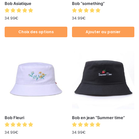
Bob Asiatique
Bob “something”
34.99
€
34.99
€
Choix des options
Ajouter au panier
Bob Fleuri
Bob en jean “Summer time”
34.99
€
34.99
€