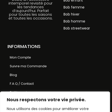
Bob enfant
intemporel revisité pour
les tendances
Bob femme
d’aujourd’hui. Parfait
Bob hiver
pour toutes les saisons
et toutes les occasions.
Bob homme
Bob streetwear
INFORMATIONS
Mon Compte
Suivre ma Commande
Blog
F.A.Q / Contact
Politique de
Nous respectons votre vie privée.
remboursement et de
retours
Nous utilisons des cookies pour améliorer votre