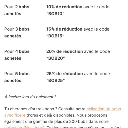
Pour
2 bobs
10% de réduction
avec le code
achetés
“
BOB10
“
Pour
3 bobs
15% de réduction
avec le code
achetés
“
BOB15
“
Pour
4
bobs
20% de réduction
avec le code
achetés
“
BOB20
“
Pour
5 bobs
25% de réduction
avec le code
achetés
“
BOB25
“
À insérer lors du paiement !
Tu cherches d’autres bobs ? Consulte notre
collection de bobs
avec ficelle
d’ores et déjà disponibles.
Nous proposons
également une gamme de plus de 300 bobs dans notre
collection “Nos bobs”
. Tu dénicheras à coup sûr ce qu’il te faut