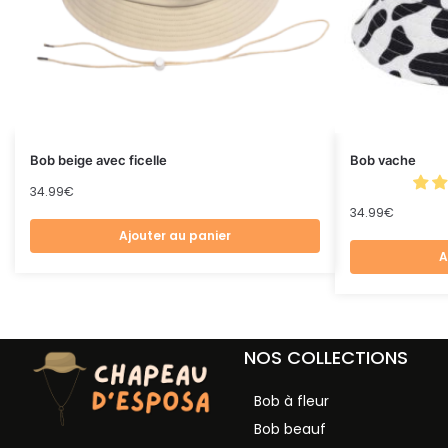
Bob beige avec ficelle
Bob vache
34.99
€
34.99
€
Ajouter au panier
A
NOS COLLECTIONS
Bob à fleur
Bob beauf