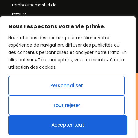
remboursement et de
retours
Conditions Générales de
Nous respectons votre vie privée.
Ventes
Nous utilisons des cookies pour améliorer votre
expérience de navigation, diffuser des publicités ou
Mentions Légales
des contenus personnalisés et analyser notre trafic. En
Plan du Site
cliquant sur « Tout accepter », vous consentez à notre
utilisation des cookies.
©Chapeau bob
Personnaliser
2026. Tout droit réservés.
Tout rejeter
Accepter tout