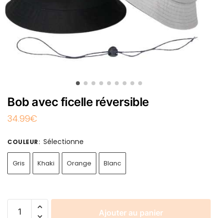
Bob avec ficelle réversible
34.99
€
Sélectionne
COULEUR
:
Gris
Khaki
Orange
Blanc
Ajouter au panier