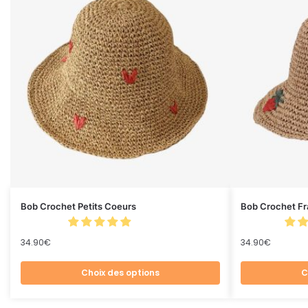
Bob Crochet Petits Coeurs
Bob Crochet Fr
34.90
€
34.90
€
Choix des options
C