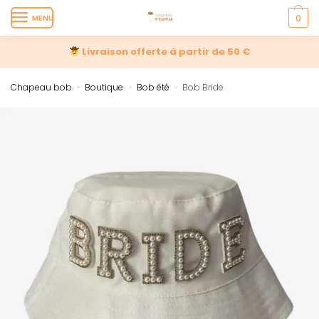
MENU
0
Livraison offerte à partir de 50 €
Chapeau bob
Boutique
Bob été
Bob Bride
»
»
»