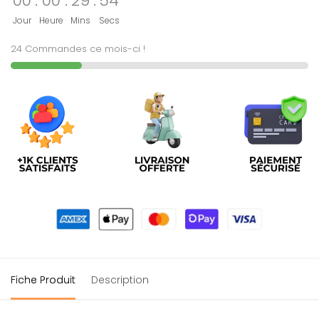
00
:
00
:
29
:
54
Jour
Heure
Mins
Secs
24 Commandes ce mois-ci !
Fiche Produit
Description