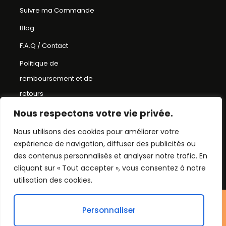
Suivre ma Commande
Blog
F.A.Q / Contact
Politique de
remboursement et de
retours
Conditions Générales de
Nous respectons votre vie privée.
Ventes
Nous utilisons des cookies pour améliorer votre
expérience de navigation, diffuser des publicités ou
Mentions Légales
des contenus personnalisés et analyser notre trafic. En
Plan du Site
cliquant sur « Tout accepter », vous consentez à notre
utilisation des cookies.
©Chapeau bob
Personnaliser
2026. Tout droit réservés.