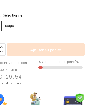
Sélectionne
R
:
Beige
Ajouter au panier
10 Commandes aujourd'hui !
dons votre produit
30 minutes
0
:
29
:
53
ure
Mins
Secs