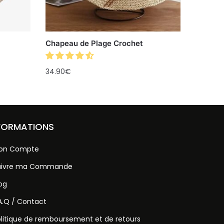
Chapeau de Plage Crochet
34.90
€
FORMATIONS
on Compte
uivre ma Commande
og
A.Q / Contact
litique de remboursement et de retours