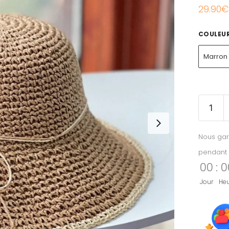
29.90
€
COULEU
Marron
Nous gar
pendant 
00
:
0
Jour
He