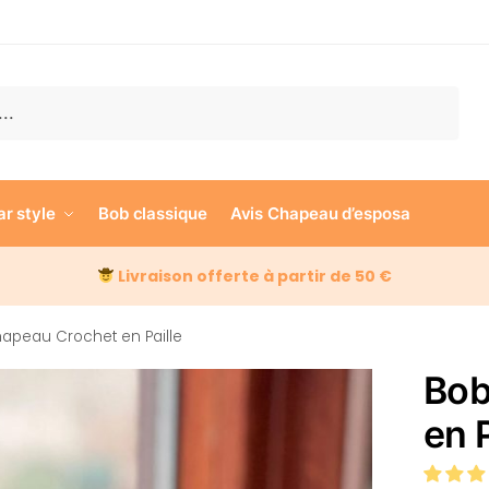
e
ar style
Bob classique
Avis Chapeau d’esposa
Livraison offerte à partir de 50 €
apeau Crochet en Paille
Bob
en P