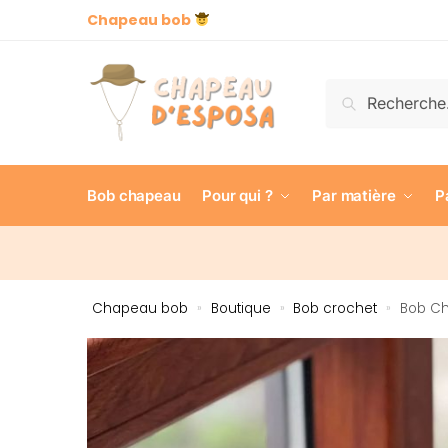
Chapeau bob
Recherch
Bob chapeau
Pour qui ?
Par matière
P
Chapeau bob
Boutique
Bob crochet
Bob Ch
»
»
»