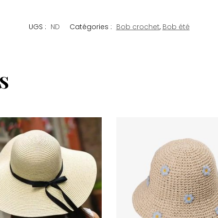
UGS :
ND
Catégories :
Bob crochet
,
Bob été
s