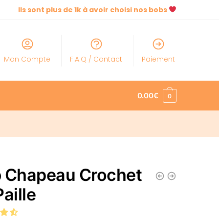
Ils sont plus de 1k à avoir choisi nos bobs
Mon Compte
F.A.Q / Contact
Paiement
0.00
€
0
 Chapeau Crochet
aille