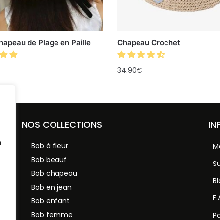
hapeau de Plage en Paille
Chapeau Crochet
34.90
€
NOS COLLECTIONS
IN
n
Bob à fleur
M
Bob beauf
S
Bob chapeau
Bl
Bob en jean
F.
vec
Bob enfant
Bob femme
Po