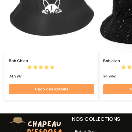
Bob Chien
Bob alien
34.99
€
34.99
€
Choix des options
A
NOS COLLECTIONS
Bob à fleur