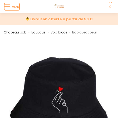
MENU
0
Livraison offerte à partir de 50 €
Chapeau bob
Boutique
Bob brodé
Bob avec coeur
»
»
»