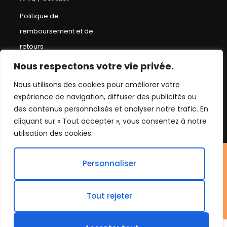
Politique de
remboursement et de
retours
Conditions Générales de
Nous respectons votre vie privée.
Ventes
Nous utilisons des cookies pour améliorer votre
expérience de navigation, diffuser des publicités ou
Mentions Légales
des contenus personnalisés et analyser notre trafic. En
Plan du Site
cliquant sur « Tout accepter », vous consentez à notre
utilisation des cookies.
©Chapeau bob
Personnaliser
2026. Tout droit réservés.
Tout rejeter