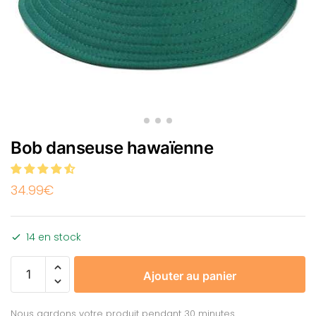
Bob danseuse hawaïenne
34.99
€
14 en stock
Ajouter au panier
Nous gardons votre produit pendant 30 minutes