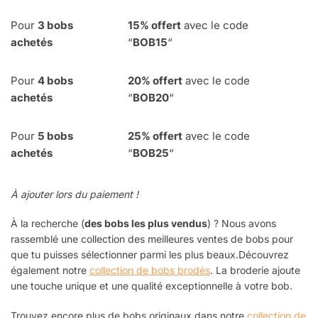
Pour
3 bobs
15% offert
avec le code
achetés
“
BOB15
“
Pour
4
bobs
20% offert
avec le code
achetés
“
BOB20
“
Pour
5 bobs
25% offert
avec le code
achetés
“
BOB25
“
À ajouter lors du paiement !
À la recherche (
des bobs les plus vendus
) ? Nous avons
rassemblé une
collection des meilleures ventes de bobs
pour
que tu puisses sélectionner parmi les plus beaux.
Découvrez
également notre
collection de bobs brodés
. La broderie ajoute
une touche unique et une qualité exceptionnelle à votre bob.
Trouvez encore plus de bobs originaux dans notre
collection de