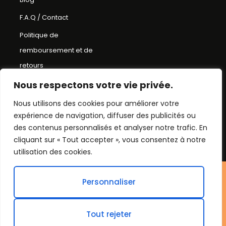
F.A.Q / Contact
Politique de
remboursement et de
retours
Conditions Générales de
Nous respectons votre vie privée.
Ventes
Nous utilisons des cookies pour améliorer votre
expérience de navigation, diffuser des publicités ou
Mentions Légales
des contenus personnalisés et analyser notre trafic. En
Plan du Site
cliquant sur « Tout accepter », vous consentez à notre
utilisation des cookies.
©Chapeau bob
Personnaliser
2026. Tout droit réservés.
Tout rejeter