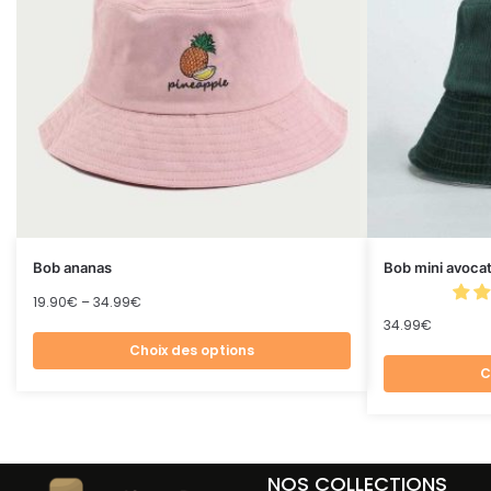
Bob ananas
Bob mini avoca
19.90
€
–
34.99
€
34.99
€
Choix des options
C
NOS COLLECTIONS