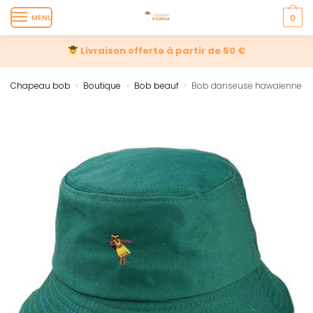
MENU
0
Livraison offerte à partir de 50 €
Chapeau bob
Boutique
Bob beauf
Bob danseuse hawaïenne
»
»
»