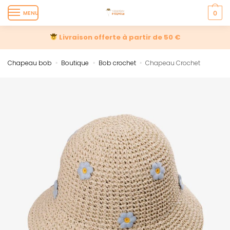
MENU
0
Livraison offerte à partir de 50 €
Chapeau bob
Boutique
Bob crochet
Chapeau Crochet
»
»
»