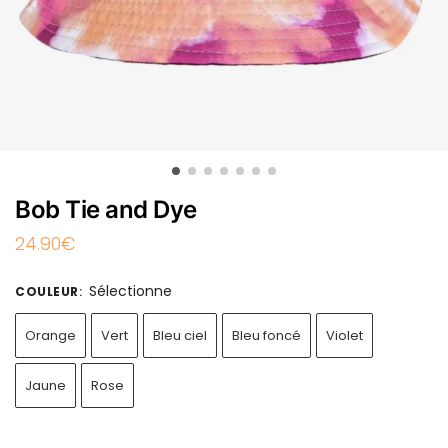
Bob Tie and Dye
24.90
€
Sélectionne
COULEUR
:
Orange
Vert
Bleu ciel
Bleu foncé
Violet
Jaune
Rose