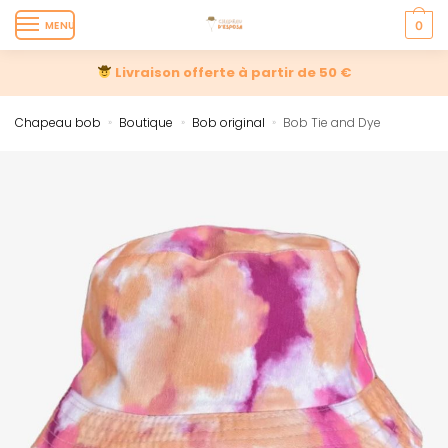
MENU
0
Livraison offerte à partir de 50 €
Chapeau bob
Boutique
Bob original
Bob Tie and Dye
»
»
»