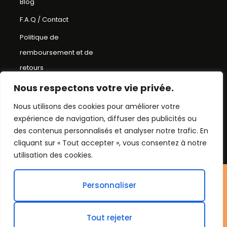
Blog
F.A.Q / Contact
Politique de
remboursement et de
retours
Conditions Générales de
Nous respectons votre vie privée.
Ventes
Nous utilisons des cookies pour améliorer votre
Mentions Légales
expérience de navigation, diffuser des publicités ou
des contenus personnalisés et analyser notre trafic. En
Plan du Site
cliquant sur « Tout accepter », vous consentez à notre
utilisation des cookies.
©Chapeau bob
Personnaliser
2026. Tout droit réservés.
Tout rejeter