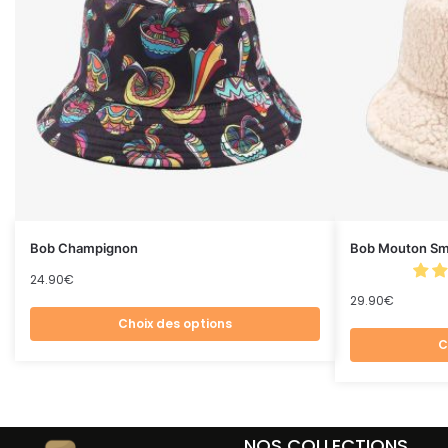
Bob Champignon
Bob Mouton Sm
24.90
€
29.90
€
Choix des options
C
NOS COLLECTIONS