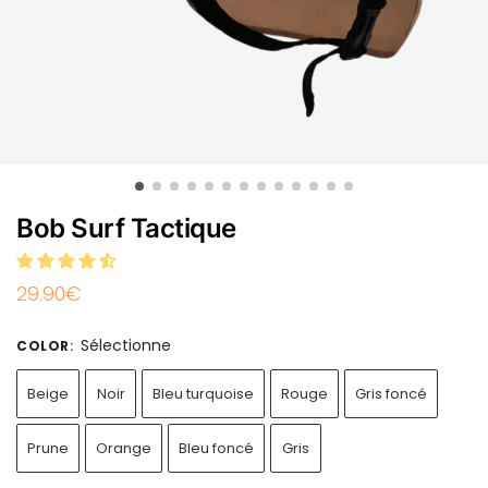
Bob Surf Tactique
29.90
€
Sélectionne
COLOR
:
Beige
Noir
Bleu turquoise
Rouge
Gris foncé
Prune
Orange
Bleu foncé
Gris