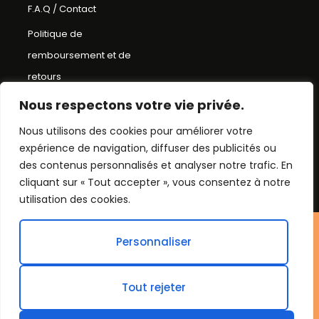
F.A.Q / Contact
Politique de
remboursement et de
retours
Conditions Générales de
Nous respectons votre vie privée.
Ventes
Nous utilisons des cookies pour améliorer votre
Mentions Légales
expérience de navigation, diffuser des publicités ou
des contenus personnalisés et analyser notre trafic. En
Plan du Site
cliquant sur « Tout accepter », vous consentez à notre
utilisation des cookies.
©Chapeau bob
Personnaliser
2026. Tout droit réservés.
Tout rejeter