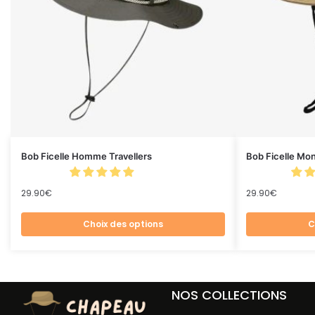
Bob Ficelle Homme Travellers
Bob Ficelle Mo
29.90
€
29.90
€
Choix des options
C
NOS COLLECTIONS