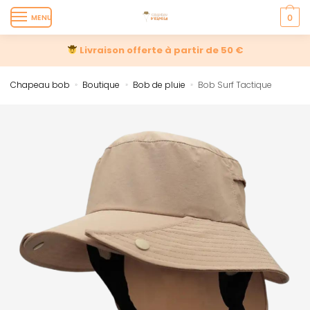
MENU
0
Livraison offerte à partir de 50 €
Chapeau bob
Boutique
Bob de pluie
Bob Surf Tactique
»
»
»