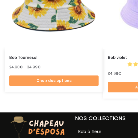
Bob Tournesol
Bob violet
24.90
€
–
34.99
€
34.99
€
Choix des options
A
NOS COLLECTIONS
Bob à fleur