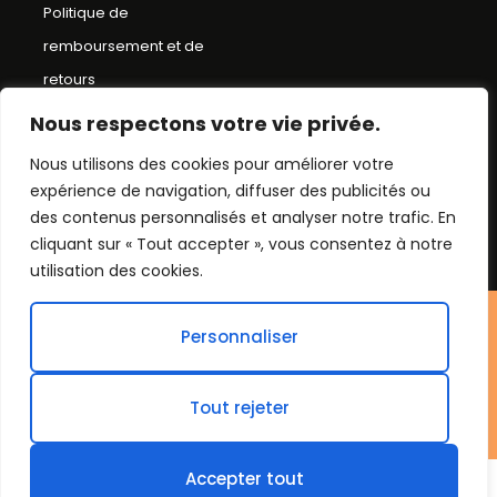
Politique de
remboursement et de
retours
Conditions Générales de
Nous respectons votre vie privée.
Ventes
Nous utilisons des cookies pour améliorer votre
expérience de navigation, diffuser des publicités ou
Mentions Légales
des contenus personnalisés et analyser notre trafic. En
Plan du Site
cliquant sur « Tout accepter », vous consentez à notre
utilisation des cookies.
©Chapeau bob
Personnaliser
2026. Tout droit réservés.
Tout rejeter
Accepter tout