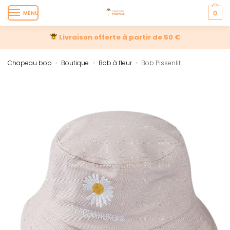
MENU
0
Livraison offerte à partir de 50 €
Chapeau bob
Boutique
Bob à fleur
Bob Pissenlit
»
»
»