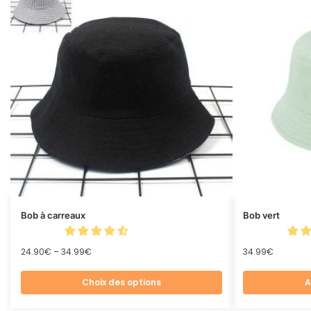
Bob à carreaux
Bob vert
24.90
€
–
34.99
€
34.99
€
Choix des options
A