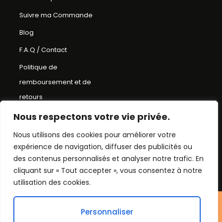
Suivre ma Commande
Blog
F.A.Q / Contact
Politique de
remboursement et de
retours
Conditions Générales de
Nous respectons votre vie privée.
Ventes
Nous utilisons des cookies pour améliorer votre
expérience de navigation, diffuser des publicités ou
Mentions Légales
des contenus personnalisés et analyser notre trafic. En
Plan du Site
cliquant sur « Tout accepter », vous consentez à notre
utilisation des cookies.
©Chapeau bob
Personnaliser