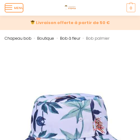
MENU
0
Livraison offerte à partir de 50 €
Chapeau bob
Boutique
Bob à fleur
Bob palmier
»
»
»