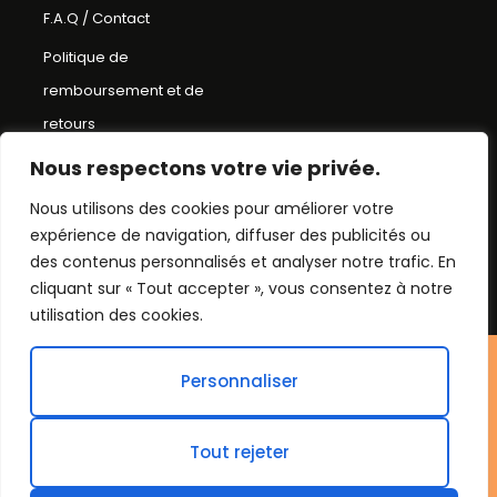
F.A.Q / Contact
Politique de
remboursement et de
retours
Conditions Générales de
Nous respectons votre vie privée.
Ventes
Nous utilisons des cookies pour améliorer votre
expérience de navigation, diffuser des publicités ou
Mentions Légales
des contenus personnalisés et analyser notre trafic. En
Plan du Site
cliquant sur « Tout accepter », vous consentez à notre
utilisation des cookies.
©Chapeau bob
Personnaliser
2026. Tout droit réservés.
Tout rejeter