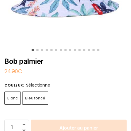
Bob palmier
24.90
€
Sélectionne
COULEUR
:
Blanc
Bleu foncé
Ajouter au panier