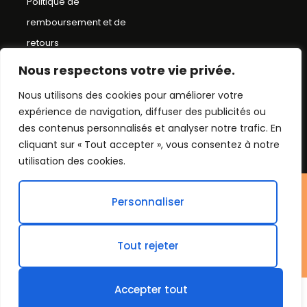
Politique de
remboursement et de
retours
Conditions Générales de
Nous respectons votre vie privée.
Ventes
Nous utilisons des cookies pour améliorer votre
expérience de navigation, diffuser des publicités ou
Mentions Légales
des contenus personnalisés et analyser notre trafic. En
Plan du Site
cliquant sur « Tout accepter », vous consentez à notre
utilisation des cookies.
©Chapeau bob
Personnaliser
2026. Tout droit réservés.
Tout rejeter
Accepter tout