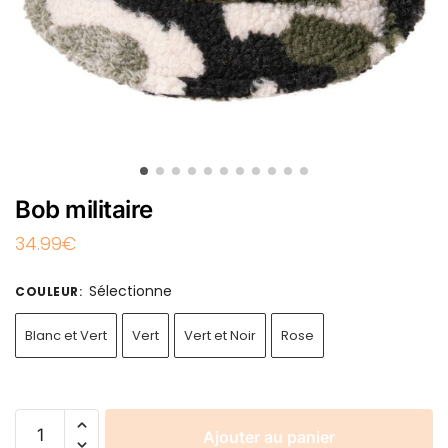
Bob militaire
34.99
€
Sélectionne
COULEUR
:
Blanc et Vert
Vert
Vert et Noir
Rose
Ajouter au panier