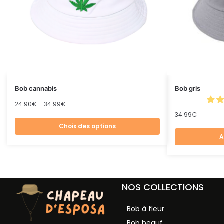
Bob cannabis
Bob gris
24.90
€
–
34.99
€
34.99
€
Choix des options
A
NOS COLLECTIONS
Bob à fleur
Bob beauf