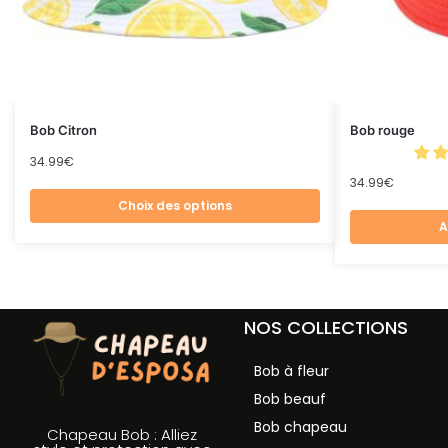
Bob Citron
Bob rouge
34.99
€
34.99
€
Choix des options
A
NOS COLLECTIONS
Bob à fleur
Bob beauf
Bob chapeau
Chapeau Bob : Alliez