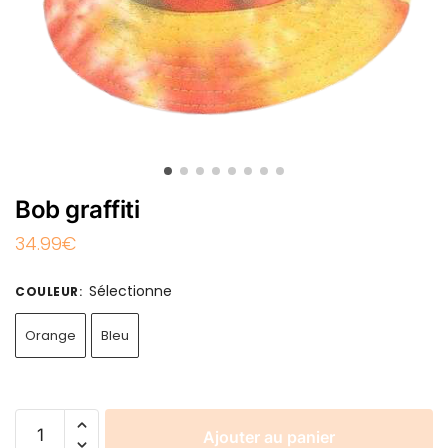
Bob graffiti
34.99
€
Sélectionne
COULEUR
:
Orange
Bleu
Ajouter au panier