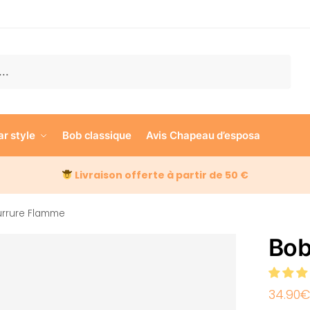
e
ar style
Bob classique
Avis Chapeau d’esposa
Livraison offerte à partir de 50 €
urrure Flamme
Bob
34.90
€