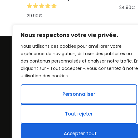
24.90
€
29.90
€
Nous respectons votre vie privée.
Nous utilisons des cookies pour améliorer votre
expérience de navigation, diffuser des publicités ou
des contenus personnalisés et analyser notre trafic. E
cliquant sur « Tout accepter », vous consentez à notre
utilisation des cookies.
Personnaliser
Chapeau Bob : Alliez style et protection a
notre collection de bobs, un accessoire
intemporel revisité pour les tendances
d’aujourd’hui. Parfait pour toutes les sais
Tout rejeter
et toutes les occasions.
Accepter tout