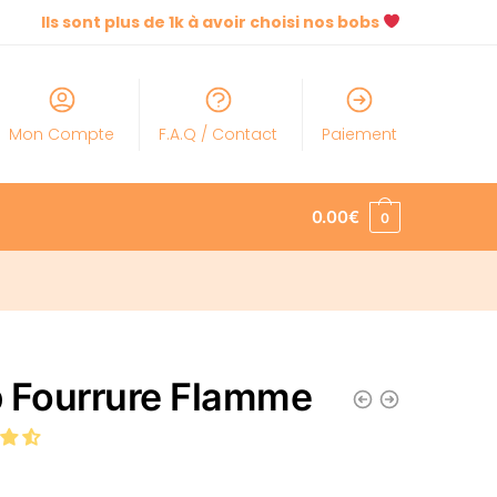
Ils sont plus de 1k à avoir choisi nos bobs
Mon Compte
F.A.Q / Contact
Paiement
0.00
€
0
 Fourrure Flamme