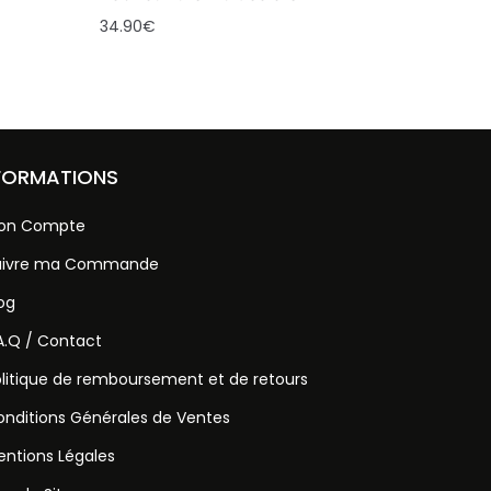
34.90
€
FORMATIONS
on Compte
uivre ma Commande
og
A.Q / Contact
litique de remboursement et de retours
nditions Générales de Ventes
ntions Légales