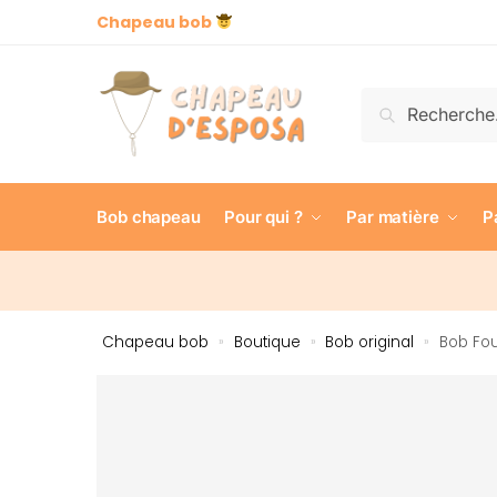
Chapeau bob
Recherch
Bob chapeau
Pour qui ?
Par matière
P
Chapeau bob
Boutique
Bob original
Bob Fo
»
»
»