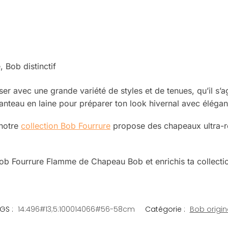
 Bob distinctif
er avec une grande variété de styles et de tenues, qu’il s’
nteau en laine pour préparer ton look hivernal avec élégan
 notre
collection Bob Fourrure
propose des chapeaux ultra-rés
Bob Fourrure Flamme de Chapeau Bob et enrichis ta collectio
GS :
14:496#13;5:100014066#56-58cm
Catégorie :
Bob origin