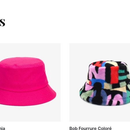
s
hia
Bob Fourrure Coloré