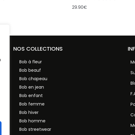
29.90
€
NOS COLLECTIONS
IN
n
Bob à fleur
M
Bob beauf
S
Bob chapeau
Bl
Bob en jean
F.
vec
Bob enfant
Bob femme
Po
ons
Bob hiver
Co
Bob homme
Me
Bob streetwear