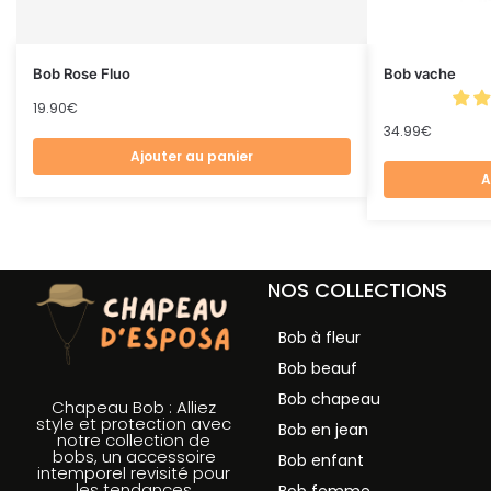
Bob Rose Fluo
Bob vache
19.90
€
34.99
€
Ajouter au panier
A
NOS COLLECTIONS
Bob à fleur
Bob beauf
Bob chapeau
Chapeau Bob : Alliez
style et protection avec
Bob en jean
notre collection de
bobs, un accessoire
Bob enfant
intemporel revisité pour
les tendances
Bob femme