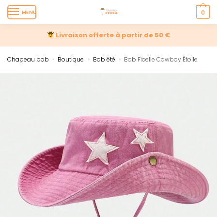
MENU
0
Livraison offerte à partir de 50 €
Chapeau bob
Boutique
Bob été
Bob Ficelle Cowboy Étoile
»
»
»