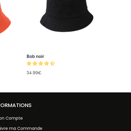
Bob noir
34.99
€
FORMATIONS
on Compte
uivre ma Commande