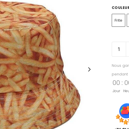
COULEU
Frite
Nous gar
pendant 
00
:
0
Jour
He