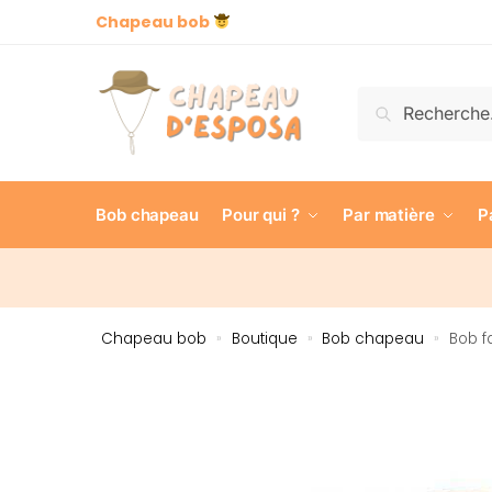
Chapeau bob
Recherch
Bob chapeau
Pour qui ?
Par matière
P
Chapeau bob
Boutique
Bob chapeau
Bob f
»
»
»