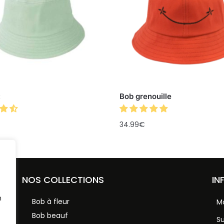
t
Bob grenouille
34.99
€
NOS COLLECTIONS
IN
n
Bob à fleur
M
Bob beauf
S