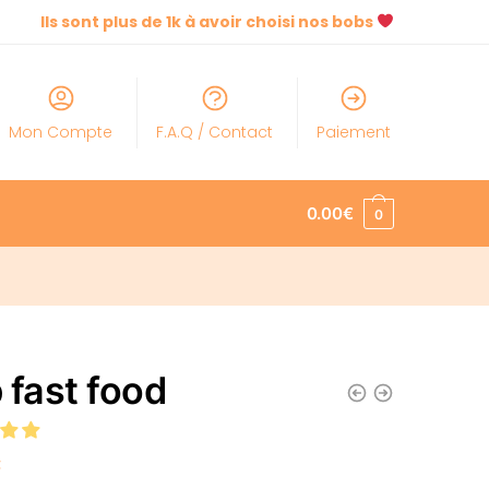
Ils sont plus de 1k à avoir choisi nos bobs
Mon Compte
F.A.Q / Contact
Paiement
0.00
€
0
 fast food
€