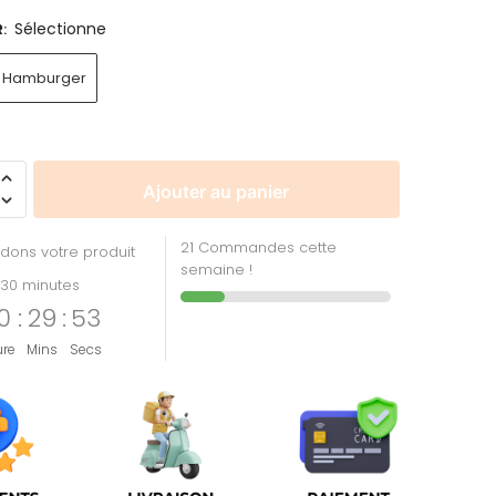
Sélectionne
R
:
Hamburger
Ajouter au panier
21 Commandes cette
dons votre produit
semaine !
30 minutes
0
:
29
:
53
ure
Mins
Secs