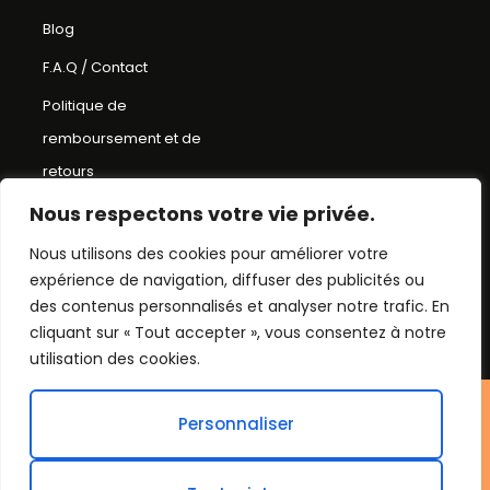
Blog
F.A.Q / Contact
Politique de
remboursement et de
retours
Conditions Générales de
Nous respectons votre vie privée.
Ventes
Nous utilisons des cookies pour améliorer votre
expérience de navigation, diffuser des publicités ou
Mentions Légales
des contenus personnalisés et analyser notre trafic. En
Plan du Site
cliquant sur « Tout accepter », vous consentez à notre
utilisation des cookies.
©Chapeau bob
Personnaliser
2026. Tout droit réservés.