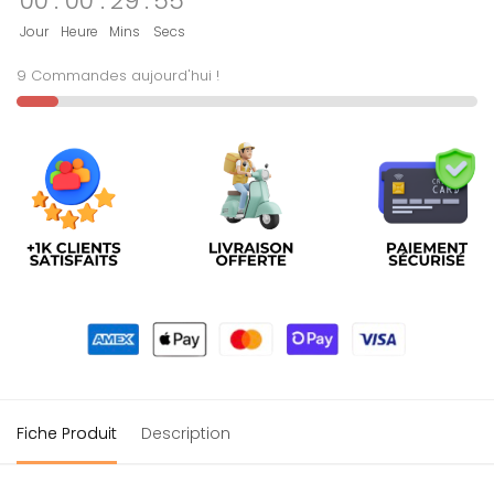
00
:
00
:
29
:
54
Jour
Heure
Mins
Secs
9 Commandes aujourd'hui !
Fiche Produit
Description