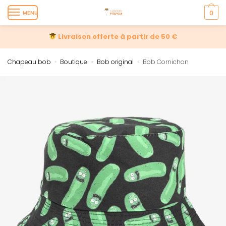
MENU
0
Livraison offerte à partir de 50 €
Chapeau bob
Boutique
Bob original
Bob Cornichon
»
»
»