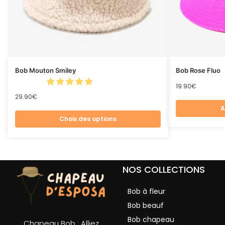
Bob Mouton Smiley
Bob Rose Fluo
19.90
€
29.90
€
A
Choix des options
NOS COLLECTIONS
Bob à fleur
Bob beauf
Bob chapeau
Chapeau Bob : Alliez