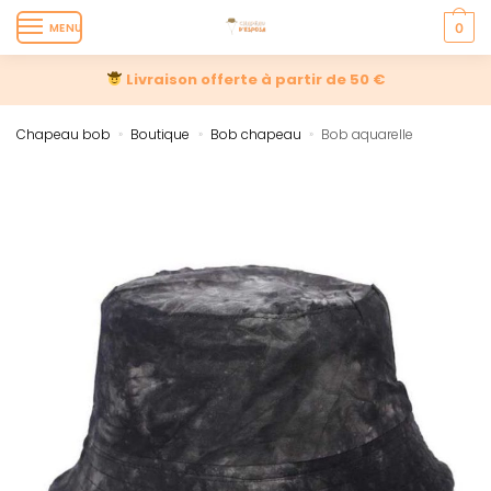
MENU
0
Livraison offerte à partir de 50 €
Chapeau bob
Boutique
Bob chapeau
Bob aquarelle
»
»
»