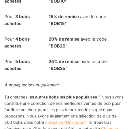
achetés
“
BOB10
“
Pour
3 bobs
15% de remise
avec le code
achetés
“
BOB15
“
Pour
4
bobs
20% de remise
avec le code
achetés
“
BOB20
“
Pour
5 bobs
25% de remise
avec le code
achetés
“
BOB25
“
À appliquer lors du paiement !
Tu cherches
les autres bobs les plus populaires
? Nous avons
constitué une
collection de nos meilleures ventes de bob
pour
faciliter ton choix parmi les plus beaux modèles que nous
proposons.
Nous avons également une sélection de plus de
300 bobs dans notre
collection “Nos bobs”
. Tu trouveras
sûrement ce qu’il te faut pour cet été sur notre site
Chapeau