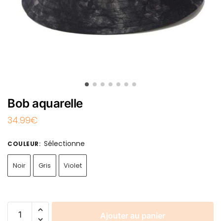
Bob aquarelle
34.99
€
Sélectionne
COULEUR
:
Noir
Gris
Violet
Ajouter au panier