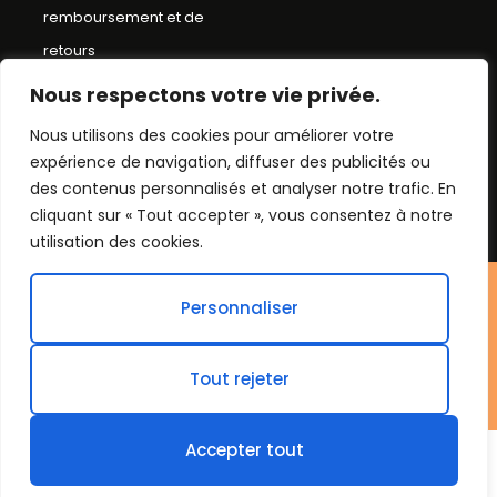
remboursement et de
retours
Conditions Générales de
Nous respectons votre vie privée.
Ventes
Nous utilisons des cookies pour améliorer votre
expérience de navigation, diffuser des publicités ou
Mentions Légales
des contenus personnalisés et analyser notre trafic. En
Plan du Site
cliquant sur « Tout accepter », vous consentez à notre
utilisation des cookies.
©Chapeau bob
Personnaliser
2026. Tout droit réservés.
Tout rejeter
Accepter tout