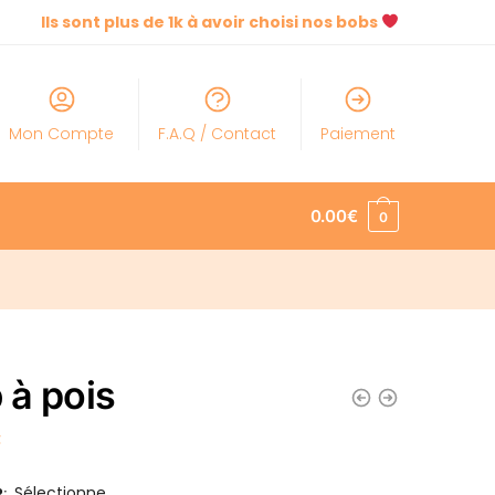
Ils sont plus de 1k à avoir choisi nos bobs
Mon Compte
F.A.Q / Contact
Paiement
0.00
€
0
 à pois
€
Sélectionne
R
: