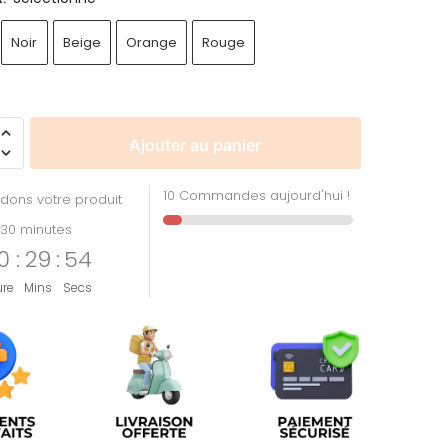
Noir
Beige
Orange
Rouge
Ajouter au panier
10 Commandes aujourd'hui !
dons votre produit
30 minutes
0
:
29
:
53
ure
Mins
Secs