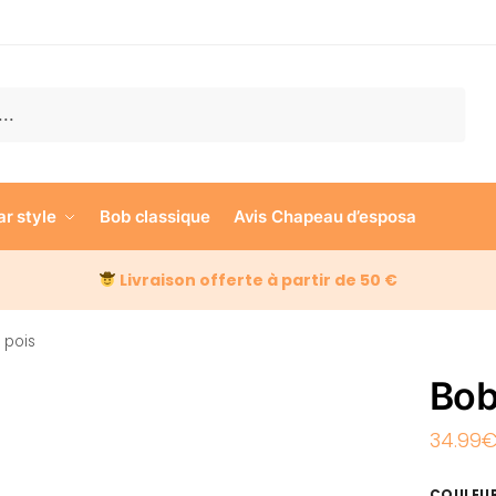
e
ar style
Bob classique
Avis Chapeau d’esposa
Livraison offerte à partir de 50 €
 pois
Bob
34.99
COULEU